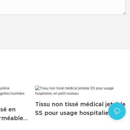
Tissu non tissé médical jetable
ssé en
SS pour usage hospitalier, en
rméable
petit rouleau
r