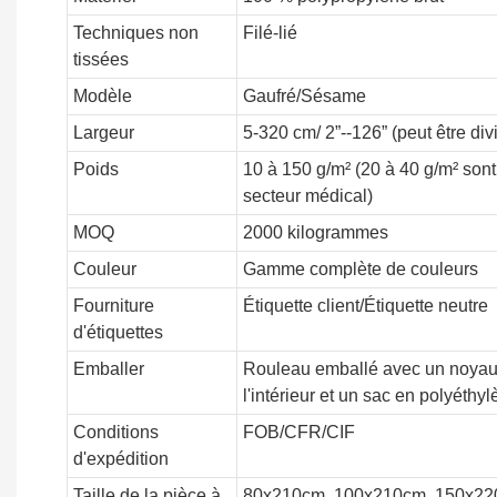
Techniques non
Filé-lié
tissées
Modèle
Gaufré/Sésame
Largeur
5-320 cm/ 2”--126” (peut être divi
Poids
10 à 150 g/m² (20 à 40 g/m² sont
secteur médical)
MOQ
2000 kilogrammes
Couleur
Gamme complète de couleurs
Fourniture
Étiquette client/Étiquette neutre
d'étiquettes
Emballer
Rouleau emballé avec un noyau e
l'intérieur et un sac en polyéthyl
Conditions
FOB/CFR/CIF
d'expédition
Taille de la pièce à
80x210cm, 100x210cm, 150x220