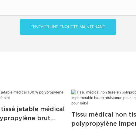
ENVOYER UNE ENQUÊTE MAINTENANT
 tissé jetable médical
Tissu médical non ti
lypropylène brut
polypropylène impe
ue facial
haute résistance pou