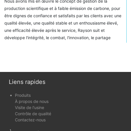
Nous avons mis en œuvre le concept de gestion de la
production scientifique et à faible émission de carbone, pour
être dignes de confiance et satisfaits par les clients avec une
qualité élevée, une qualité stable et un enthousiasme élevé,
une efficacité élevée après le service, Rayson suit et
développe l'intégrité, le combat, l'innovation, le partage
comme notre esprit d'entreprise. Avec une politique de
marché de vente rapide et de petits bénéfices, nous
continuerons d'avancer et de nous améliorer.
Liens rapides
Produits
À propos de nous
Visite de l'usine
Contrôle de qualité
Contactez-nous