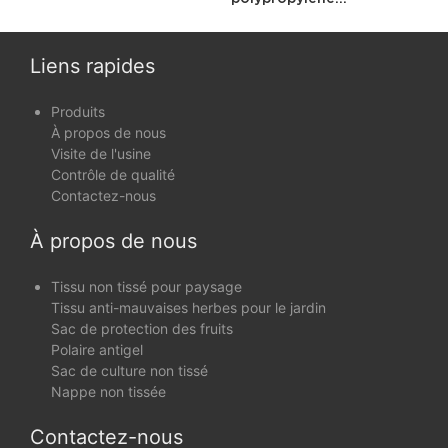
masque facial
imperméable haute
résistance pour lingettes
humides pour bébé
Liens rapides
Produits
À propos de nous
Visite de l'usine
Contrôle de qualité
Contactez-nous
À propos de nous
Tissu non tissé pour paysage
Tissu anti-mauvaises herbes pour le jardin
Sac de protection des fruits
Polaire antigel
Sac de culture non tissé
Nappe non tissée
Contactez-nous