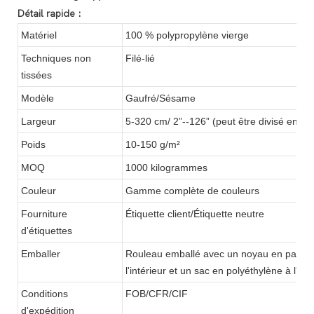
Détail rapide :
Matériel
100 % polypropylène vierge
Techniques non
Filé-lié
tissées
Modèle
Gaufré/Sésame
Largeur
5-320 cm/ 2”--126” (peut être divisé en diff
Poids
10-150 g/m²
MOQ
1000 kilogrammes
Couleur
Gamme complète de couleurs
Fourniture
Étiquette client/Étiquette neutre
d'étiquettes
Emballer
Rouleau emballé avec un noyau en papier 
l'intérieur et un sac en polyéthylène à l'ext
Conditions
FOB/CFR/CIF
d'expédition