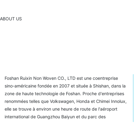
ABOUT US
Foshan Ruixin Non Woven CO., LTD est une coentreprise
sino-américaine fondée en 2007 et située à Shishan, dans la
zone de haute technologie de Foshan. Proche d'entreprises
renommées telles que Volkswagen, Honda et Chimei Innolux,
elle se trouve à environ une heure de route de l'aéroport
international de Guangzhou Baiyun et du parc des
expositions de la Foire de Canton. Spécialisée dans la
fabrication de tissus non tissés en polypropylène, de produits