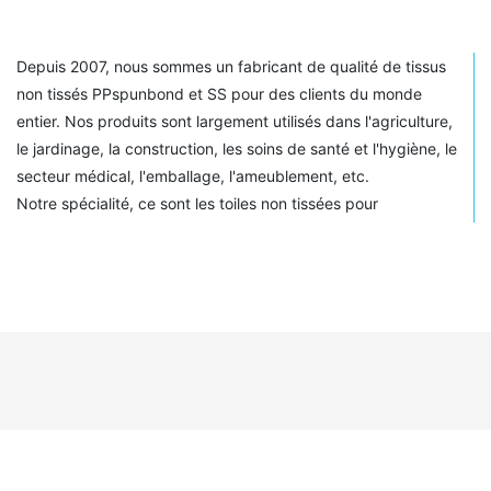
finis non tissés et de matelas, notre entreprise emploie plus
de 100 personnes. La plupart de nos produits sont exportés
vers l'Europe, les Amériques, l'Australie et d'autres régions du
Depuis 2007, nous sommes un fabricant de qualité de tissus
monde.
non tissés PPspunbond et SS pour des clients du monde
entier. Nos produits sont largement utilisés dans l'agriculture,
le jardinage, la construction, les soins de santé et l'hygiène, le
secteur médical, l'emballage, l'ameublement, etc.
Notre spécialité, ce sont les toiles non tissées pour
l'agriculture et le jardinage. Nous proposons notamment des
toiles pour l'aménagement paysager, la lutte contre les
mauvaises herbes, des tunnels de protection contre le gel et
des couvertures pour bananiers. Nos toiles sont disponibles
en largeurs de 2,5 cm à 320 cm et leur grammage varie de
10 à 150 grammes par mètre carré.