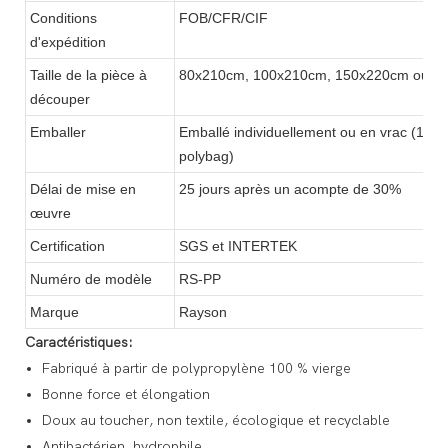
Conditions
FOB/CFR/CIF
d'expédition
Taille de la pièce à
80x210cm, 100x210cm, 150x220cm ou pe
découper
Emballer
Emballé individuellement ou en vrac (15 à
polybag)
Délai de mise en
25 jours après un acompte de 30%
œuvre
Certification
SGS et INTERTEK
Numéro de modèle
RS-PP
Marque
Rayson
Caractéristiques:
Fabriqué à partir de polypropylène 100 % vierge
Bonne force et élongation
Doux au toucher, non textile, écologique et recyclable
Antibactérien, hydrophile