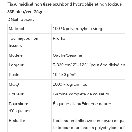
Tissu médical non tissé spunbond hydrophile et non toxique
SSP bleu/vert 25gr
Détail rapide :
Matériel
100 % polypropylène vierge
Techniques non
Filé-lié
tissées
Modèle
Gaufré/Sésame
Largeur
5-320 cm/ 2”--126” (peut être divisé en diff
Poids
10-150 g/m²
MOQ
1000 kilogrammes
Couleur
Gamme complète de couleurs
Fourniture
Étiquette client/Étiquette neutre
d'étiquettes
Emballer
Rouleau emballé avec un noyau en papier 
l'intérieur et un sac en polyéthylène à l'ext