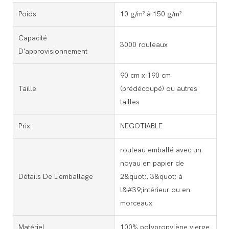
Poids
10 g/m² à 150 g/m²
Capacité
3000 rouleaux
D'approvisionnement
90 cm x 190 cm
Taille
(prédécoupé) ou autres
tailles
Prix
NEGOTIABLE
rouleau emballé avec un
noyau en papier de
Détails De L'emballage
2&quot;, 3&quot; à
l&#39;intérieur ou en
morceaux
Matériel
100% polypropylène vierge