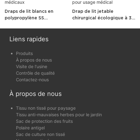
Draps de lit blancs en
Drap de lit jetable
polypropylène SS
chirurgical écologique à 3
Spunbond polyester, draps
plis 100 % PP non tissé
de lit médicaux
spunbond pour usage
médical
Liens rapides
Produits
À propos de nous
Visite de l'usine
Contrôle de qualité
Contactez-nous
À propos de nous
Tissu non tissé pour paysage
Tissu anti-mauvaises herbes pour le jardin
Sac de protection des fruits
Polaire antigel
Sac de culture non tissé