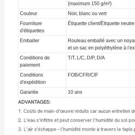
(maximum 150 g/m²)
Couleur
Noir, blanc ou vert
Fourniture
Étiquette client/Étiquette neutre
d'étiquettes
Emballer
Rouleau emballé avec un noyau e
et un sac en polyéthylène à l'ex
Conditions de
T/T, L/C, D/P, D/A
paiement
Conditions
FOB/CFR/CIF
d'expédition
Garantie
10 ans
ADVANTAGES:
1. Coûts de main-d’œuvre réduits car aucun entretien
2. L’eau s’infiltre et peut conserver l’humidité du sol p
3. L’air s’échappe – l’humidité monte à travers le tapi