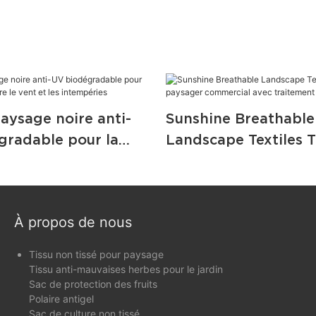
paysage noire anti-
Sunshine Breathable
gradable pour la
Landscape Textiles T
n contre le vent et
paysager commercia
péries
traitement UV
À propos de nous
Tissu non tissé pour paysage
Tissu anti-mauvaises herbes pour le jardin
Sac de protection des fruits
Polaire antigel
Sac de culture non tissé