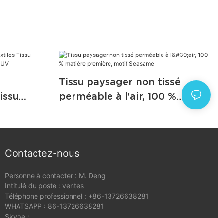
Tissu paysager non tissé
issu
perméable à l'air, 100 %
l avec
matière première, motif
Seasame
Contactez-nous
Personne à contacter : M. Deng
Intitulé du poste : ventes
Téléphone professionnel : +86-13726638281
WHATSAPP : 86-13726638281
Skype :