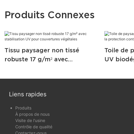
Produits Connexes
Tissu paysager non tissé
Toile de 
robuste 17 g/m² avec
UV biodé
stabilisation UV pour
protectio
couvertures végétales
les intem
Liens rapides
Produits
À propos de nous
Visite de l'usine
Contrôle de qualité
Contactez-nous