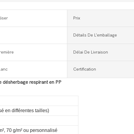
iser
Prix
Détails De L'emballage
remière
Délai De Livraison
lanc
Certification
u de désherbage respirant en PP
é en différentes tailles)
/m², 70 g/m² ou personnalisé