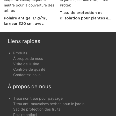
Tissu de protection et
Polaire antigel 17 g/m²,
d'isolation pour plantes et
largeur 320 cm, avec
jardins, certifié SGS, Frost
étiquette client/étiquette
Protek
neutre pour la couverture
des arbres
Liens rapides
Produits
À propos de nous
Visite de l'usine
Contrôle de qualité
Contactez-nous
À propos de nous
Tissu non tissé pour paysage
Tissu anti-mauvaises herbes pour le jardin
Sac de protection des fruits
Polaire antigel