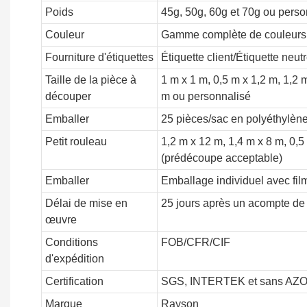
Poids
45g, 50g, 60g et 70g ou perso
Couleur
Gamme complète de couleurs
Fourniture d'étiquettes
Étiquette client/Étiquette neut
Taille de la pièce à
1 m x 1 m, 0,5 m x 1,2 m, 1,2 m
découper
m ou personnalisé
Emballer
25 pièces/sac en polyéthylène
Petit rouleau
1,2 m x 12 m, 1,4 m x 8 m, 0,
(prédécoupe acceptable)
Emballer
Emballage individuel avec film
Délai de mise en
25 jours après un acompte d
œuvre
Conditions
FOB/CFR/CIF
d'expédition
Certification
SGS, INTERTEK et sans AZ
Marque
Rayson