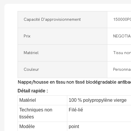
Capacité D'approvisionnement
150000P
Prix
NEGOTIA
Matériel
Tissu non
Couleur
Personnal
Nappe/housse en tissu non tissé biodégradable antibacté
Détail rapide :
Matériel
100 % polypropylène vierge
Techniques non
Filé-lié
tissées
Modèle
point