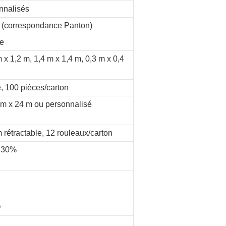
nnalisés
 (correspondance Panton)
re
 x 1,2 m, 1,4 m x 1,4 m, 0,3 m x 0,4
, 100 pièces/carton
5 m x 24 m ou personnalisé
 rétractable, 12 rouleaux/carton
e 30%
O