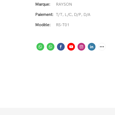
Marque:
RAYSON
Paiement:
T/T, L/C, D/P, D/A
Modèle:
RS-T01