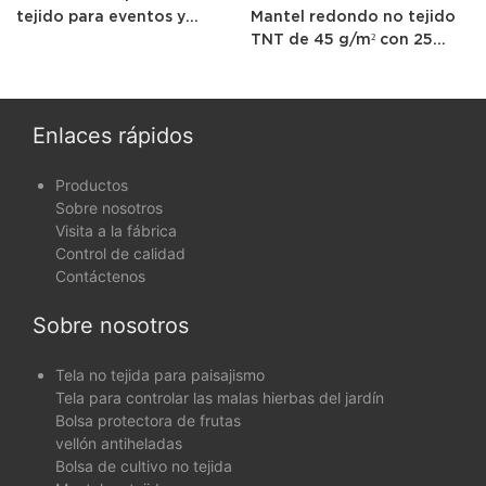
tejido para eventos y
Mantel redondo no tejido
banquetes
TNT de 45 g/m² con 25
metros de largo
Enlaces rápidos
Productos
Sobre nosotros
Visita a la fábrica
Control de calidad
Contáctenos
Sobre nosotros
Tela no tejida para paisajismo
Tela para controlar las malas hierbas del jardín
Bolsa protectora de frutas
vellón antiheladas
Bolsa de cultivo no tejida