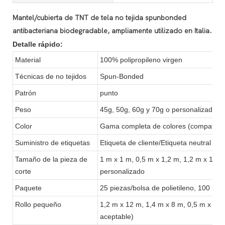
Mantel/cubierta de TNT de tela no tejida spunbonded
antibacteriana biodegradable, ampliamente utilizado en Italia.
Detalle rápido:
Material
100% polipropileno virgen
Técnicas de no tejidos
Spun-Bonded
Patrón
punto
Peso
45g, 50g, 60g y 70g o personalizado
Color
Gama completa de colores (compatible
Suministro de etiquetas
Etiqueta de cliente/Etiqueta neutral
Tamaño de la pieza de
1 m x 1 m, 0,5 m x 1,2 m, 1,2 m x 1,2 
corte
personalizado
Paquete
25 piezas/bolsa de polietileno, 100 pie
Rollo pequeño
1,2 m x 12 m, 1,4 m x 8 m, 0,5 m x 24
aceptable)