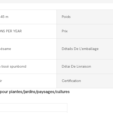
 45 m
Poids
ONS PER YEAR
Prix
 sésame
Détails De L'emballage
n tissé spunbond
Délai De Livraison
ir
Certification
 pour plantes/jardins/paysages/cultures