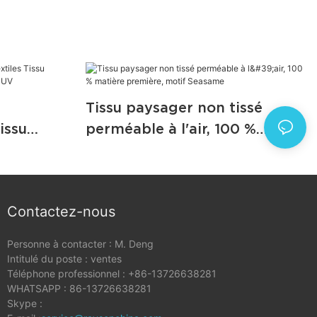
Tissu paysager non tissé
issu
perméable à l'air, 100 %
l avec
matière première, motif
Seasame
Contactez-nous
Personne à contacter : M. Deng
Intitulé du poste : ventes
Téléphone professionnel : +86-13726638281
WHATSAPP : 86-13726638281
Skype :