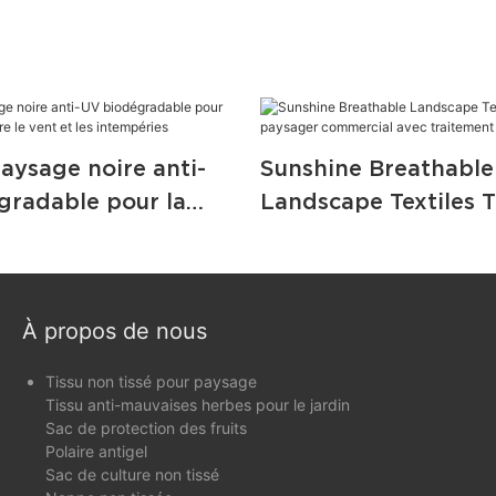
paysage noire anti-
Sunshine Breathable
gradable pour la
Landscape Textiles T
n contre le vent et
paysager commercia
péries
traitement UV
À propos de nous
Tissu non tissé pour paysage
Tissu anti-mauvaises herbes pour le jardin
Sac de protection des fruits
Polaire antigel
Sac de culture non tissé