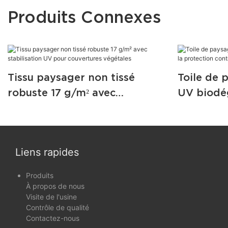
Produits Connexes
Tissu paysager non tissé
Toile de 
robuste 17 g/m² avec
UV biodé
stabilisation UV pour
protectio
couvertures végétales
les intem
Liens rapides
Produits
À propos de nous
Visite de l'usine
Contrôle de qualité
Contactez-nous