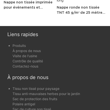
Nappe non tissée imprimée
pour événements et
Nappe ronde non tissée
banquets
TNT 45 g/m² de 25 mètres
de long
Liens rapides
Produits
À propos de nous
Visite de l'usine
Contrôle de qualité
Contactez-nous
À propos de nous
Tissu non tissé pour paysage
Tissu anti-mauvaises herbes pour le jardin
Sac de protection des fruits
Polaire antigel
Sac de culture non tissé