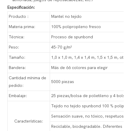
Especificación:
Producto :
Mantel no tejido
Materia prima:
100% polipropileno fresco
Técnica:
Proceso de spunbond
Peso:
45-70 g/m²
Tamaño:
1,0 x 1,0 m, 1,4 x 1,4 m, 1,5 x 1,5 m, otro
Bandera:
Más de 66 colores para elegir
Cantidad mínima de
5000 piezas
pedido:
Embalaje:
25 piezas/bolsa de polietileno y 4 bolsas/
Tejido no tejido spunbond 100 % poliprop
Sensación suave, no tóxico, respetuoso c
Características:
Reciclable, biodegradable. Diferentes col