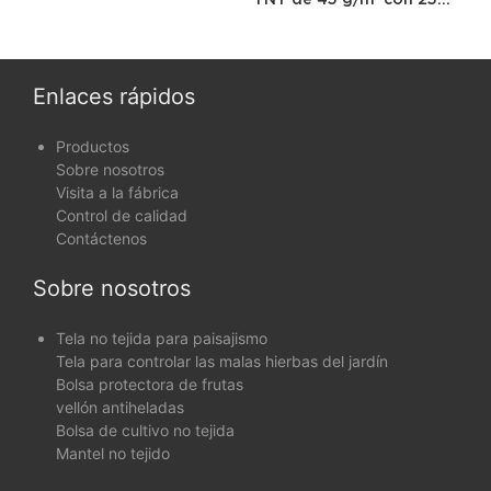
metros de largo
Enlaces rápidos
Productos
Sobre nosotros
Visita a la fábrica
Control de calidad
Contáctenos
Sobre nosotros
Tela no tejida para paisajismo
Tela para controlar las malas hierbas del jardín
Bolsa protectora de frutas
vellón antiheladas
Bolsa de cultivo no tejida
Mantel no tejido