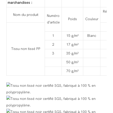
marchandises :
Résist
Nom du produit
Numéro
Poids
Couleur
d'article
MD
1
15 g/m²
Blanc
14.
2
17 g/m²
18
Tissu non tissé PP
3
35 g/m²
56
50 g/m²
74
70 g/m²
84