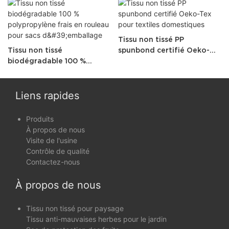
Tissu non tissé PP
Tissu non tissé
spunbond certifié Oeko-
biodégradable 100 %
Tex pour textiles
polypropylène frais en
domestiques
rouleau pour sacs
d'emballage
Liens rapides
Produits
À propos de nous
Visite de l'usine
Contrôle de qualité
Contactez-nous
À propos de nous
Tissu non tissé pour paysage
Tissu anti-mauvaises herbes pour le jardin