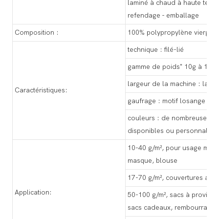
laminé à chaud à haute tempé
refendage - emballage
Composition :
100% polypropylène vierge
technique : filé-lié
gamme de poids" 10g à 150g
largeur de la machine : larg
Caractéristiques:
gaufrage : motif losange nor
couleurs : de nombreuses co
disponibles ou personnalisé
10-40 g/m², pour usage médic
masque, blouse
17-70 g/m², couvertures agri
Application:
50-100 g/m², sacs à provisio
sacs cadeaux, rembourrage 