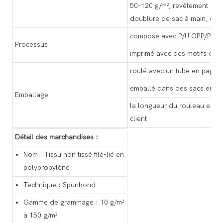
50-120 g/m², revêtement de
doublure de sac à main, dou
composé avec P/U OPP/PE, e
Processus
imprimé avec des motifs ou 
roulé avec un tube en papier
emballé dans des sacs en pl
Emballage
la longueur du rouleau est 
client
Détail des marchandises :
Nom : Tissu non tissé filé-lié en
polypropylène
Technique : Spunbond
Gamme de grammage : 10 g/m²
à 150 g/m²