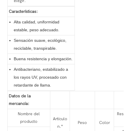
elegir.
Características:
Alta calidad, uniformidad
estable, peso adecuado.
Sensación suave, ecológico,
reciclable, transpirable.
Buena resistencia y elongación.
Antibacteriano, estabilizado a
los rayos UV, procesado con
retardante de llama.
Datos de la
mercancía:
Nombre del
Resiste
Artículo
producto
Peso
Color
n.°