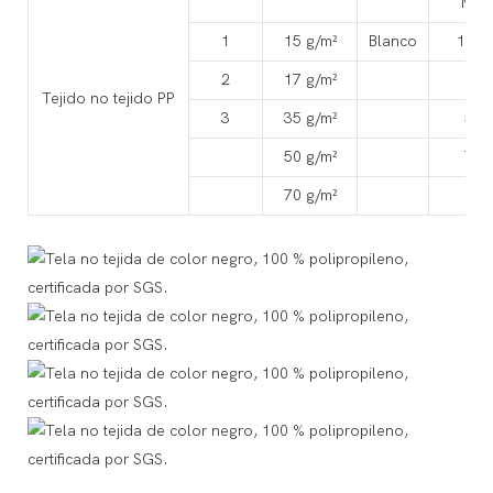
MD
1
15 g/m²
Blanco
14.7
2
17 g/m²
18
Tejido no tejido PP
3
35 g/m²
56
50 g/m²
74
70 g/m²
84