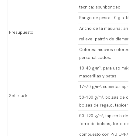
técnica: spunbonded
Rango de peso: 10 g a 150 g
Ancho de la máquina: ancho 
Presupuesto:
relieve: patrón de diamante
Colores: muchos colores opc
personalizados.
10-40 g/m², para uso médico
mascarillas y batas.
17-70 g/m², cubiertas agríco
Solicitud:
50-100 g/m², bolsas de compra
bolsas de regalo, tapicería 
50-120 g/m², tapicería de so
forro de bolsos, forro de c
compuesto con P/U OPP/PE, 