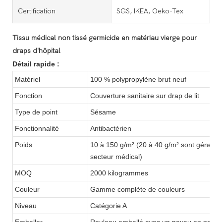
Certification
SGS, IKEA, Oeko-Tex
Tissu médical non tissé germicide en matériau vierge pour
draps d'hôpital
Détail rapide :
Matériel
100 % polypropylène brut neuf
Fonction
Couverture sanitaire sur drap de lit
Type de point
Sésame
Fonctionnalité
Antibactérien
Poids
10 à 150 g/m² (20 à 40 g/m² sont générale
secteur médical)
MOQ
2000 kilogrammes
Couleur
Gamme complète de couleurs
Niveau
Catégorie A
Emballer
Rouleau emballé avec un noyau en papier 