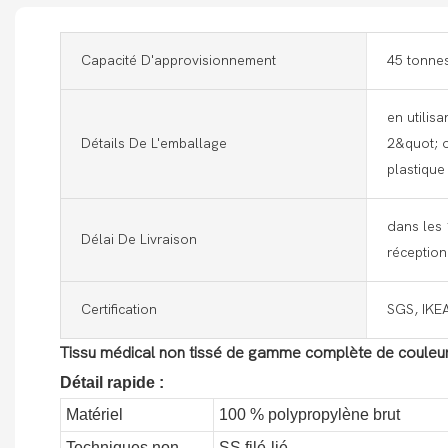
Capacité D'approvisionnement
45 tonnes
en utilis
Détails De L'emballage
2&quot; o
plastique
dans les 
Délai De Livraison
réceptio
Certification
SGS, IKE
Tissu médical non tissé de gamme complète de couleu
Détail rapide :
Matériel
100 % polypropylène brut
Techniques non
SS filé-lié