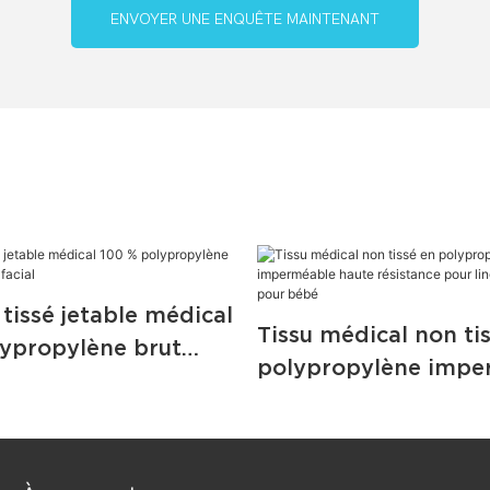
ENVOYER UNE ENQUÊTE MAINTENANT
 tissé jetable médical
Tissu médical non ti
lypropylène brut
polypropylène impe
ue facial
haute résistance pou
lingettes humides p