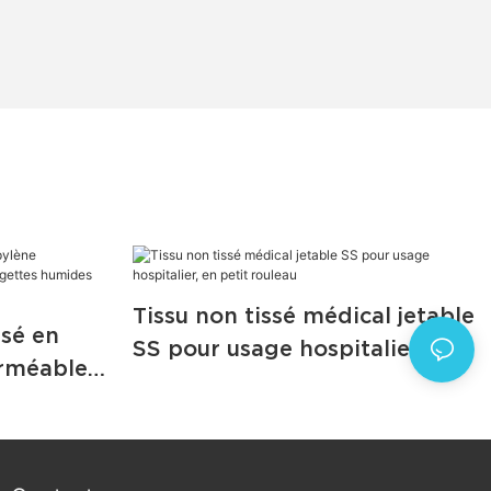
Tissu non tissé médical jetable
ssé en
SS pour usage hospitalier, en
rméable
petit rouleau
r
our bébé