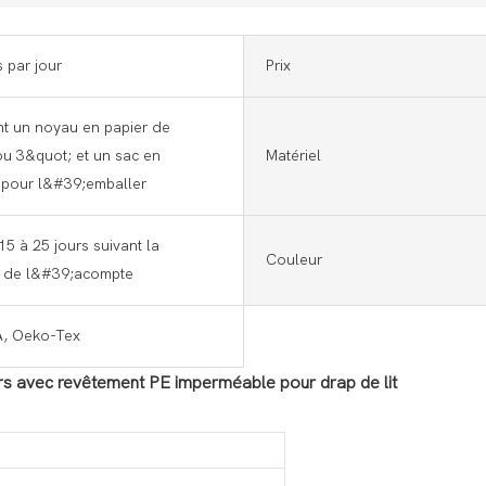
 par jour
Prix
ant un noyau en papier de
u 3&quot; et un sac en
Matériel
 pour l&#39;emballer
15 à 25 jours suivant la
Couleur
n de l&#39;acompte
A, Oeko-Tex
rs avec revêtement PE imperméable pour drap de lit