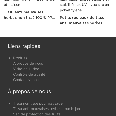
Tissu anti-mauvaises
herbes non tissé 100 % PP
Petits rouleaux de tissu
pour jardin et maison
anti-mauvaises herbes
durable et stabilisé aux UV,
avec sac en polyéthylène
Liens rapides
Produits
À propos de nous
Visite de l'usine
Contrôle de qualité
Contactez-nous
À propos de nous
Tissu non tissé pour paysage
Tissu anti-mauvaises herbes pour le jardin
Sac de protection des fruits