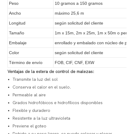
Peso
10 gramos a 150 gramos
Ancho
máximo 25,6 m
Longitud
según solicitud del cliente
Tamaño
1m x 15m, 2m x 25m, 1m x 50m o person
Embalaje
enrollado y embalado con núcleo de papel
Color
según solicitud del cliente
Término de envío
FOB, CIF, CNF, EXW
Ventajas de la estera de control de malezas:
Transmite la luz del sol
Conserva el calor en el suelo.
Permeable al aire
Grados hidrofóbicos e hidrofílicos disponibles
Flexible y duradero
Resistente a la luz ultravioleta
Previene el goteo
Debido a su peso ligero, se puede colocar y plegar