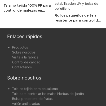
Tela no tejida 100% PP para
control de malezas en
jardín, uso doméstico
Rollos pequeños de tela
resistente para control de
malezas de jardín con
estabilización UV y bolsa
de polietileno
Enlaces rápidos
Productos
Sobre nosotros
Visita a la fábrica
Control de calidad
Contáctenos
Sobre nosotros
Tela no tejida para paisajismo
Tela para controlar las malas hierbas del jardín
Bolsa protectora de frutas
vellón antiheladas