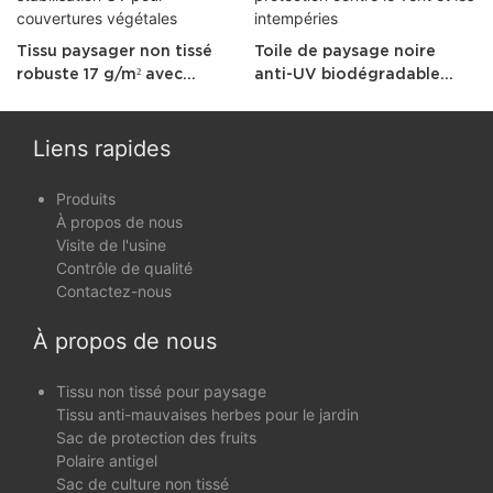
Tissu paysager non tissé
Toile de paysage noire
robuste 17 g/m² avec
anti-UV biodégradable
stabilisation UV pour
pour la protection contre
couvertures végétales
le vent et les intempéries
Liens rapides
Produits
À propos de nous
Visite de l'usine
Contrôle de qualité
Contactez-nous
À propos de nous
Tissu non tissé pour paysage
Tissu anti-mauvaises herbes pour le jardin
Sac de protection des fruits
Polaire antigel
Sac de culture non tissé