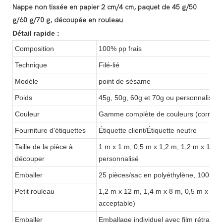
Nappe non tissée en papier 2 cm/4 cm, paquet de 45 g/50
g/60 g/70 g, découpée en rouleau
Détail rapide :
Composition
100% pp frais
Technique
Filé-lié
Modèle
point de sésame
Poids
45g, 50g, 60g et 70g ou personnalisés
Couleur
Gamme complète de couleurs (corres
Fourniture d'étiquettes
Étiquette client/Étiquette neutre
Taille de la pièce à
1 m x 1 m, 0,5 m x 1,2 m, 1,2 m x 1,2 
découper
personnalisé
Emballer
25 pièces/sac en polyéthylène, 100 piè
Petit rouleau
1,2 m x 12 m, 1,4 m x 8 m, 0,5 m x 24
acceptable)
Emballer
Emballage individuel avec film rétracta