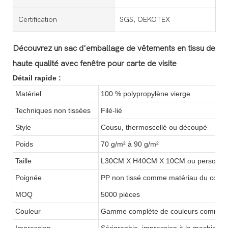
Certification
SGS, OEKOTEX
Découvrez un sac d'emballage de vêtements en tissu de
haute qualité avec fenêtre pour carte de visite
Détail rapide :
Matériel
100 % polypropylène vierge
Techniques non tissées
Filé-lié
Style
Cousu, thermoscellé ou découpé
Poids
70 g/m² à 90 g/m²
Taille
L30CM X H40CM X 10CM ou personnal
Poignée
PP non tissé comme matériau du corps 
MOQ
5000 pièces
Couleur
Gamme complète de couleurs comme le 
Impression
Sérigraphie, impression à la machine 