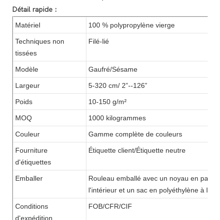
Détail rapide :
Matériel
100 % polypropylène vierge
Techniques non
Filé-lié
tissées
Modèle
Gaufré/Sésame
Largeur
5-320 cm/ 2”--126”
Poids
10-150 g/m²
MOQ
1000 kilogrammes
Couleur
Gamme complète de couleurs
Fourniture
Étiquette client/Étiquette neutre
d'étiquettes
Emballer
Rouleau emballé avec un noyau en papier 
l'intérieur et un sac en polyéthylène à l'ext
Conditions
FOB/CFR/CIF
d'expédition