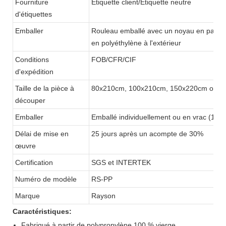
Fourniture
Étiquette client/Étiquette neutre
d'étiquettes
Emballer
Rouleau emballé avec un noyau en papier d
en polyéthylène à l'extérieur
Conditions
FOB/CFR/CIF
d'expédition
Taille de la pièce à
80x210cm, 100x210cm, 150x220cm ou pe
découper
Emballer
Emballé individuellement ou en vrac (15 
Délai de mise en
25 jours après un acompte de 30%
œuvre
Certification
SGS et INTERTEK
Numéro de modèle
RS-PP
Marque
Rayson
Caractéristiques:
Fabriqué à partir de polypropylène 100 % vierge