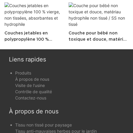
Couches jetables en
Couche pour bébé non
polypropylène 100 %
toxique et douce, matériau
vierge, non tissées,
hydrophile non tissé / SS
absorbantes et hydrophile
non tissé
Liens rapides
Produits
À propos de nous
Visite de l'usine
Contrôle de qualité
Contactez-nous
À propos de nous
Tissu non tissé pour paysage
Tissu anti-mauvaises herbes pour le jardin