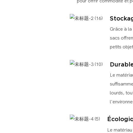
pour offrir commodité et p
Stocka
Grâce à la
sacs offre
petits obje
Durabl
Le matériau
suffisamme
lourds, tou
l'environn
Écologi
Le matériau 