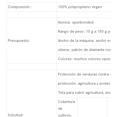
Composición :
100% polipropileno virgen
técnica: spunbonded
Rango de peso: 10 g a 150 g por m
Presupuesto:
Ancho de la máquina: ancho espec
relieve: patrón de diamante norma
Colores: muchos colores opcional
Protección de verduras contra el in
protección, agricultura y protecció
Tela para cubrir agricultura, envolt
Cobertura
de
Solicitud:
cultivos,