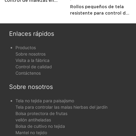
control de malezas en
jardín, uso doméstico
Rollos pequeños de tela
resistente para control de
malezas de jardín con
estabilización UV y bolsa
de polietileno
Enlaces rápidos
Productos
Sobre nosotros
Visita a la fábrica
Control de calidad
Contáctenos
Sobre nosotros
Tela no tejida para paisajismo
Tela para controlar las malas hierbas del jardín
Bolsa protectora de frutas
vellón antiheladas
Bolsa de cultivo no tejida
Mantel no tejido