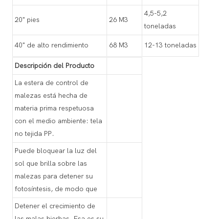
4,5-5,2
20" pies
26 M3
toneladas
40" de alto rendimiento
68 M3
12-13 toneladas
Descripción del Producto
La estera de control de
malezas está hecha de
materia prima respetuosa
con el medio ambiente: tela
no tejida PP.
Puede bloquear la luz del
sol que brilla sobre las
malezas para detener su
fotosíntesis, de modo que
Detener el crecimiento de
las malas hierbas. Esa es su