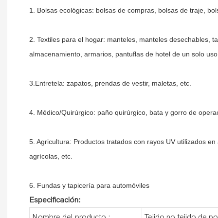
1. Bolsas ecológicas: bolsas de compras, bolsas de traje, bo
2. Textiles para el hogar: manteles, manteles desechables, 
almacenamiento, armarios, pantuflas de hotel de un solo uso,
3.Entretela: zapatos, prendas de vestir, maletas, etc.
4. Médico/Quirúrgico: paño quirúrgico, bata y gorro de operac
5. Agricultura: Productos tratados con rayos UV utilizados en 
agrícolas, etc.
6. Fundas y tapicería para automóviles
Especificación:
Nombre del producto :
Tejido no tejido de po