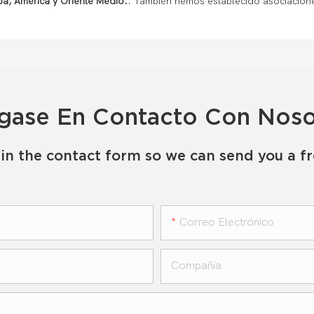
pa, América y Oriente Medio.
.
También hemos establecido asociacion
gase En Contacto Con Noso
in the contact form so we can send you a f
Correo Electrónico
Compañía