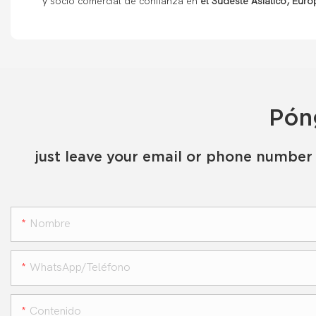
y socio comercial de confianza
en
el Sudeste Asiático, Euro
Pón
just leave your email or phone number 
Nombre
WhatsApp/teléfono
Contenido