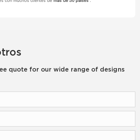
es con muchos clientes
de
más de 30 países
.
tros
ree quote for our wide range of designs