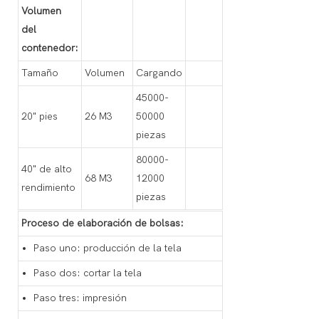
Volumen
del
contenedor:
Tamaño
Volumen
Cargando
45000-
20" pies
26 M3
50000
piezas
80000-
40" de alto
68 M3
12000
rendimiento
piezas
Proceso de elaboración de bolsas:
Paso uno: producción de la tela
Paso dos: cortar la tela
Paso tres: impresión