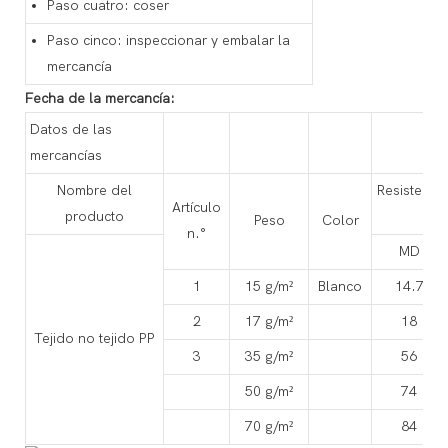
Paso cuatro: coser
Paso cinco: inspeccionar y embalar la
mercancía
Fecha de la mercancía:
Datos de las
mercancías
Nombre del
Resistencia
Artículo
producto
cm
Peso
Color
n.°
MD
1
15 g/m²
Blanco
14.7
2
17 g/m²
18
Tejido no tejido PP
3
35 g/m²
56
50 g/m²
74
70 g/m²
84