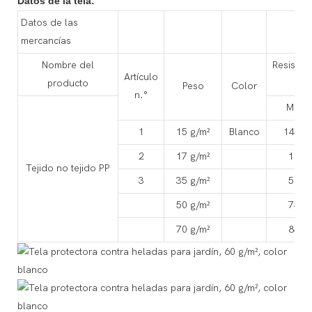
Datos de la tela:
Datos de las
mercancías
Nombre del
Resistenc
Artículo
producto
Peso
Color
n.°
MD
1
15 g/m²
Blanco
14.7
2
17 g/m²
18
Tejido no tejido PP
3
35 g/m²
56
50 g/m²
74
70 g/m²
84