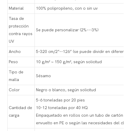
Material
100% polipropileno, con o sin uv
Tasa de
protección
Se puede personalizar (2%---3%)
contra rayos
UV
Ancho
5-320 cm/2”--126” (se puede dividir en diferente
Peso
10 g/m² ~ 150 g/m², según solicitud
Tipo de
Sésamo
malla
Color
Negro o blanco, según solicitud
5-6 toneladas por 20 pies
Cantidad de
10-12 toneladas por 40 HQ
carga
Empaquetado en rollos con un tubo de cartón en e
envuelto en PE o según las necesidades del client