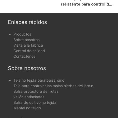
resistente para control de
malezas de jardín con
estabilización UV y bolsa
de polietileno
Enlaces rápidos
Productos
Sobre nosotros
Visita a la fábrica
Control de calidad
Contáctenos
Sobre nosotros
Tela no tejida para paisajismo
Tela para controlar las malas hierbas del jardín
Bolsa protectora de frutas
vellón antiheladas
Bolsa de cultivo no tejida
Mantel no tejido