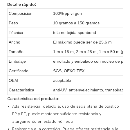
Detalle rápido:
Composición
100% pp virgen
Peso
10 gramos a 150 gramos
Técnica
tela no tejida spunbond
Ancho
El máximo puede ser de 25,6 m
Tamaño
1 m x 15 m, 2 m x 25 m, 1 m x 50 m (pre
Embalaje
enrollado y embalado con núcleo de papel
Certificado
SGS, OEKO TEX
OEM
aceptable
Característica
anti-UV, antienvejecimiento, transpirable, h
Característica del producto:
Alta resistencia: debido al uso de seda plana de plástico
PP y PE, puede mantener suficiente resistencia y
alargamiento en estado húmedo.
Resistencia a la corrosión: Puede ofrecer resistencia a la