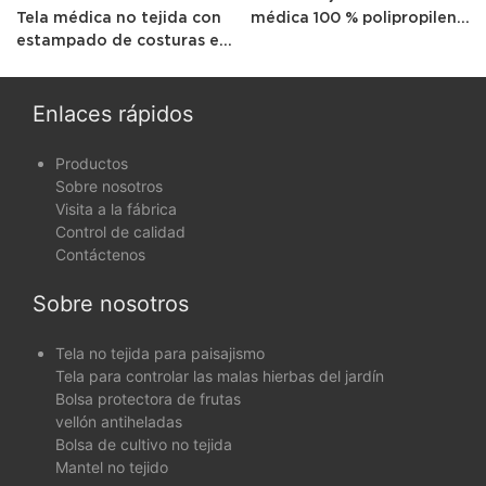
Tela médica no tejida con
médica 100 % polipropileno
estampado de costuras en
crudo para mascarillas
relieve, bata quirúrgica no
faciales
tejida
Enlaces rápidos
Productos
Sobre nosotros
Visita a la fábrica
Control de calidad
Contáctenos
Sobre nosotros
Tela no tejida para paisajismo
Tela para controlar las malas hierbas del jardín
Bolsa protectora de frutas
vellón antiheladas
Bolsa de cultivo no tejida
Mantel no tejido