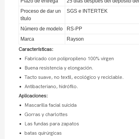
Plazo de entrega
25 días después del depósito de
Proceso de dar un
SGS e INTERTEK
título
Número de modelo
RS-PP
Marca
Rayson
Características:
Fabricado con polipropileno 100% virgen
Buena resistencia y elongación.
Tacto suave, no textil, ecológico y reciclable.
Antibacteriano, hidrófilo.
Aplicaciones:
Mascarilla facial suicida
Gorras y charlottes
Las fundas para zapatos
batas quirúrgicas