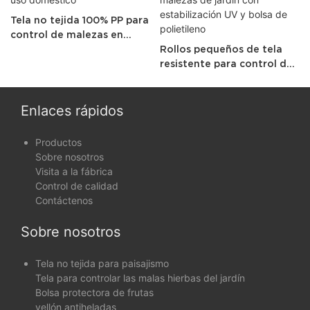
Tela no tejida 100% PP para
control de malezas en
jardín, uso doméstico
Rollos pequeños de tela
resistente para control de
malezas de jardín con
estabilización UV y bolsa
de polietileno
Enlaces rápidos
Productos
Sobre nosotros
Visita a la fábrica
Control de calidad
Contáctenos
Sobre nosotros
Tela no tejida para paisajismo
Tela para controlar las malas hierbas del jardín
Bolsa protectora de frutas
vellón antiheladas