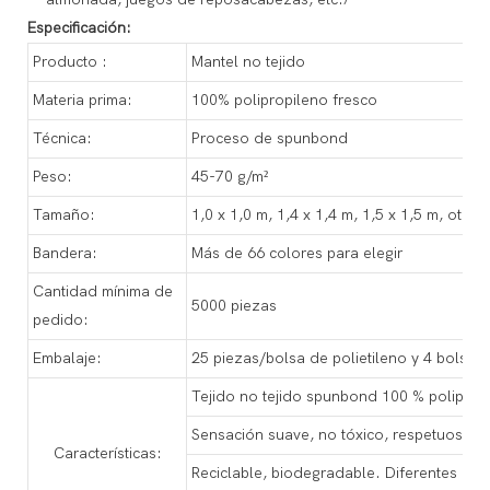
Especificación:
Producto :
Mantel no tejido
Materia prima:
100% polipropileno fresco
Técnica:
Proceso de spunbond
Peso:
45-70 g/m²
Tamaño:
1,0 x 1,0 m, 1,4 x 1,4 m, 1,5 x 1,5 m, otro
Bandera:
Más de 66 colores para elegir
Cantidad mínima de
5000 piezas
pedido:
Embalaje:
25 piezas/bolsa de polietileno y 4 bolsas/
Tejido no tejido spunbond 100 % poliprop
Sensación suave, no tóxico, respetuoso c
Características:
Reciclable, biodegradable. Diferentes col