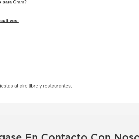
o para
Gram?
cultivos.
gase En Contacto Con Noso