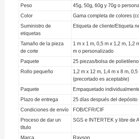
Peso
45g, 50g, 60g y 70g o person
Color
Gama completa de colores (c
Suministro de
Etiqueta de cliente/Etiqueta n
etiquetas
Tamaño de la pieza
1 m x 1 m, 0,5 m x 1,2 m, 1,2 m
de corte
m o personalizado
Paquete
25 piezas/bolsa de polietileno
Rollo pequeño
1,2 m x 12 m, 1,4 m x 8 m, 0,
(precortado es aceptable)
Paquete
Empaquetado individualmente co
Plazo de entrega
25 días después del depósito
Condiciones de envío
FOB/CFR/CIF
Proceso de dar un
SGS e INTERTEK y libre de 
título
Marca
Rayson