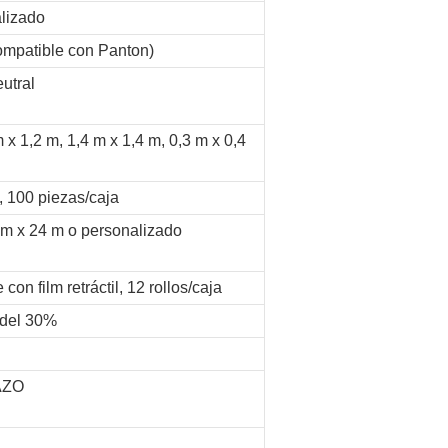
alizado
ompatible con Panton)
eutral
 x 1,2 m, 1,4 m x 1,4 m, 0,3 m x 0,4
, 100 piezas/caja
5 m x 24 m o personalizado
n film retráctil, 12 rollos/caja
 del 30%
AZO