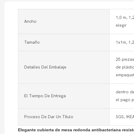
1,0 m, 1,
Ancho
elegir
Tamaño
1x1m, 1,2
25 pieza
Detalles Del Embalaje
de plásti
empaquet
dentro de
El Tiempo De Entrega
el pago 
Proceso De Dar Un Título
SGS, IKE
Elegante cubierta de mesa redonda antibacteriana resisten