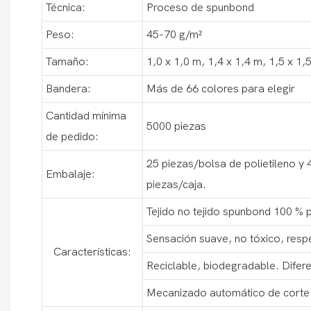
Técnica:
Proceso de spunbond
Peso:
45-70 g/m²
Tamaño:
1,0 x 1,0 m, 1,4 x 1,4 m, 1,5 x 1
Bandera:
Más de 66 colores para elegir
Cantidad mínima
5000 piezas
de pedido:
25 piezas/bolsa de polietileno y 
Embalaje:
piezas/caja.
Tejido no tejido spunbond 100 % p
Sensación suave, no tóxico, resp
Características:
Reciclable, biodegradable. Difere
Mecanizado automático de corte