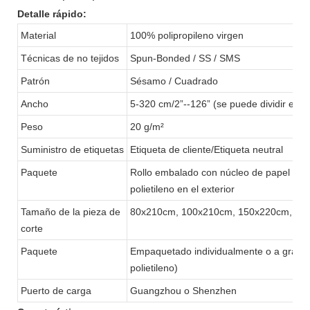
Detalle rápido:
Material
100% polipropileno virgen
Técnicas de no tejidos
Spun-Bonded / SS / SMS
Patrón
Sésamo / Cuadrado
Ancho
5-320 cm/2”--126” (se puede dividir en d
Peso
20 g/m²
Suministro de etiquetas
Etiqueta de cliente/Etiqueta neutral
Paquete
Rollo embalado con núcleo de papel de 2” 
polietileno en el exterior
Tamaño de la pieza de
80x210cm, 100x210cm, 150x220cm, o pe
corte
Paquete
Empaquetado individualmente o a granel
polietileno)
Puerto de carga
Guangzhou o Shenzhen