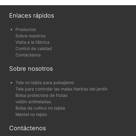
UV para paisajismo y
para protección contra el
cobertura de plantas.
viento y los rayos UV.
Enlaces rápidos
Productos
Sobre nosotros
Visita a la fábrica
Control de calidad
Contáctenos
Sobre nosotros
Tela no tejida para paisajismo
Tela para controlar las malas hierbas del jardín
Bolsa protectora de frutas
vellón antiheladas
Bolsa de cultivo no tejida
Mantel no tejido
Contáctenos