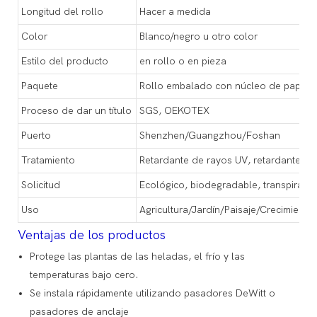
Longitud del rollo
Hacer a medida
Color
Blanco/negro u otro color
Estilo del producto
en rollo o en pieza
Paquete
Rollo embalado con núcleo de papel o 
Proceso de dar un título
SGS, OEKOTEX
Puerto
Shenzhen/Guangzhou/Foshan
Tratamiento
Retardante de rayos UV, retardante de f
Solicitud
Ecológico, biodegradable, transpirabl
Uso
Agricultura/Jardín/Paisaje/Crecimiento
Ventajas de los productos
Protege las plantas de las heladas, el frío y las
temperaturas bajo cero.
Se instala rápidamente utilizando pasadores DeWitt o
pasadores de anclaje