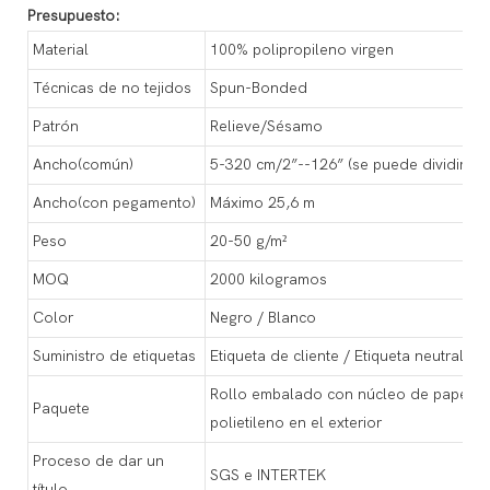
Presupuesto:
Material
100% polipropileno virgen
Técnicas de no tejidos
Spun-Bonded
Patrón
Relieve/Sésamo
Ancho(común)
5-320 cm/2”--126” (se puede dividir en
Ancho(con pegamento)
Máximo 25,6 m
Peso
20-50 g/m²
MOQ
2000 kilogramos
Color
Negro / Blanco
Suministro de etiquetas
Etiqueta de cliente / Etiqueta neutral
Rollo embalado con núcleo de papel de 
Paquete
polietileno en el exterior
Proceso de dar un
SGS e INTERTEK
título