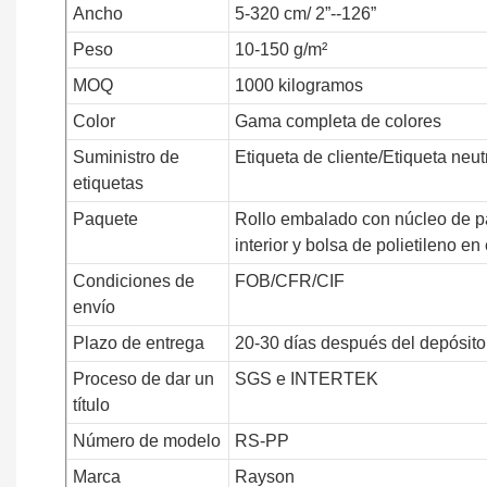
Ancho
5-320 cm/ 2”--126”
Peso
10-150 g/m²
MOQ
1000 kilogramos
Color
Gama completa de colores
Suministro de
Etiqueta de cliente/Etiqueta neut
etiquetas
Paquete
Rollo embalado con núcleo de pa
interior y bolsa de polietileno en 
Condiciones de
FOB/CFR/CIF
envío
Plazo de entrega
20-30 días después del depósit
Proceso de dar un
SGS e INTERTEK
título
Número de modelo
RS-PP
Marca
Rayson