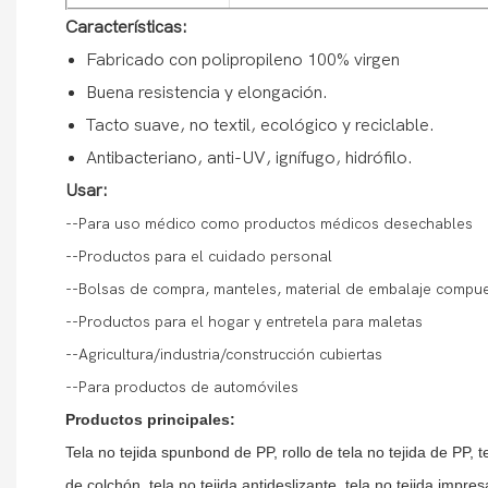
Características:
Fabricado con polipropileno 100% virgen
Buena resistencia y elongación.
Tacto suave, no textil, ecológico y reciclable.
Antibacteriano, anti-UV, ignífugo, hidrófilo.
Usar:
--Para uso médico como productos médicos desechables
--Productos para el cuidado personal
--Bolsas de compra, manteles, material de embalaje compu
--Productos para el hogar y entretela para maletas
--Agricultura/industria/construcción cubiertas
--Para productos de automóviles
Productos principales:
Tela no tejida spunbond de PP, rollo de tela no tejida de PP, 
de colchón, tela no tejida antideslizante, tela no tejida impresa,