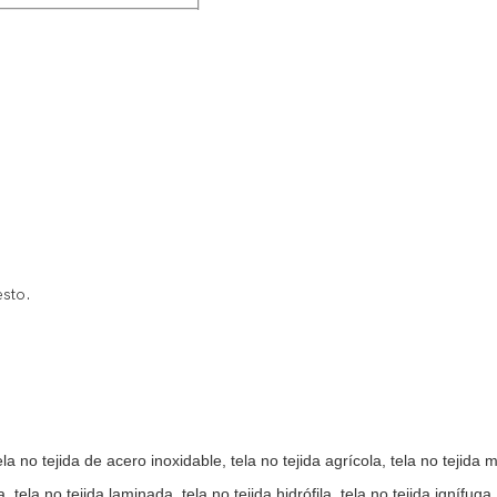
esto.
tela no tejida de acero inoxidable, tela no tejida agrícola, tela no tej
 tela no tejida laminada, tela no tejida hidrófila, tela no tejida ignífuga,