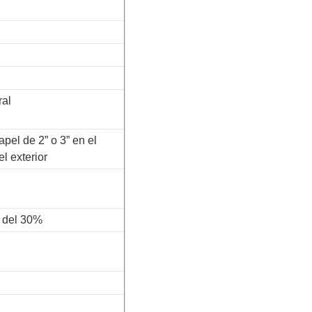
ral
pel de 2” o 3” en el
el exterior
o del 30%