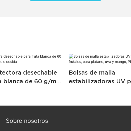
tectora desechable
Bolsas de malla
a blanca de 60 g/m²,
estabilizadoras UV 
able o cosida
árboles frutales, par
uva y mango, PPSB, n
Sobre nosotros