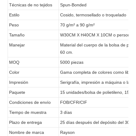
Técnicas de no tejidos
Spun-Bonded
Estilo
Cosido, termosellado o troquelado
Peso
70 g/m² a 90 g/m²
Tamaño
W30CM X H40CM X 10CM o personali
Manejar
Material del cuerpo de la bolsa de poli
60 cm.
MOQ
5000 piezas
Color
Gama completa de colores como libro 
Impresión
Serigrafía, impresión a máquina o lami
Paquete
15 unidades/bolsa de polietileno, 150 
Condiciones de envío
FOB/CFR/CIF
Tiempo de muestra
3 días
Plazo de entrega
25 días después del depósito del 30%
Nombre de marca
Rayson