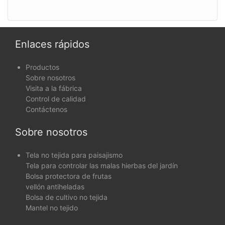
Enlaces rápidos
Productos
Sobre nosotros
Visita a la fábrica
Control de calidad
Contáctenos
Sobre nosotros
Tela no tejida para paisajismo
Tela para controlar las malas hierbas del jardín
Bolsa protectora de frutas
vellón antiheladas
Bolsa de cultivo no tejida
Mantel no tejido